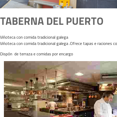
TABERNA DEL PUERTO
Viñoteca con comida tradicional galega
Viñoteca con comida tradicional galega .Ofrece tapas e raciones con
Dispón de terraza e comidas por encargo