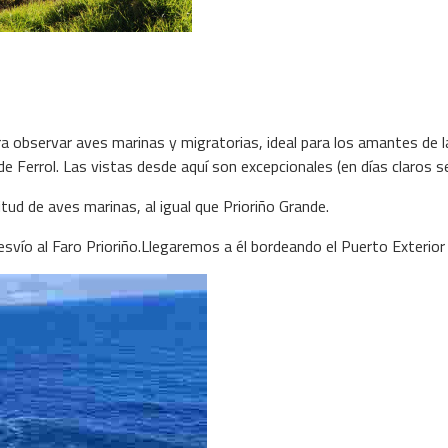
a observar aves marinas y migratorias, ideal para los amantes de l
 de Ferrol. Las vistas desde aquí son excepcionales (en días claros 
ud de aves marinas, al igual que Prioriño Grande.
esvío al Faro Prioriño.Llegaremos a él bordeando el Puerto Exterior