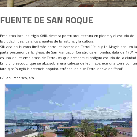
FUENTE DE SAN ROQUE
Emblema local del siglo XVIII, destaca por su arquitectura en piedra y el escudo de
la ciudad, ideal para los amantes de la historia y la cultura.
Situada en la zona limítrofe entre los barrios de Ferrol Vello y La Magdalena, en la
parte posterior de la iglesia de San Francisco. Construída en piedra, data de 1784 y
es uno de los emblemas de Ferrol, ya que presenta el antiguo escudo de la ciudad.
En dicho escudo, que se alza sobre una cabeza de león, aparece una torre con un
farol y así surgió la creencia popular, errónea, de que Ferrol deriva de “farol”.
C/ San Francisco, s/n