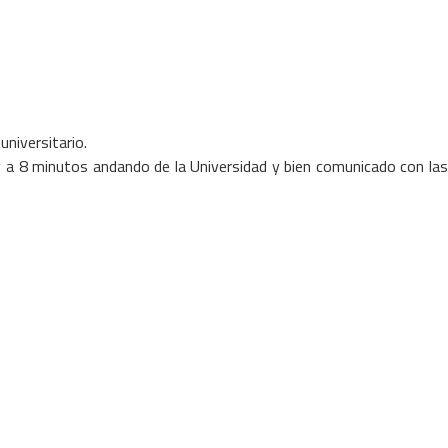
universitario.
 a 8 minutos andando de la Universidad y bien comunicado con las