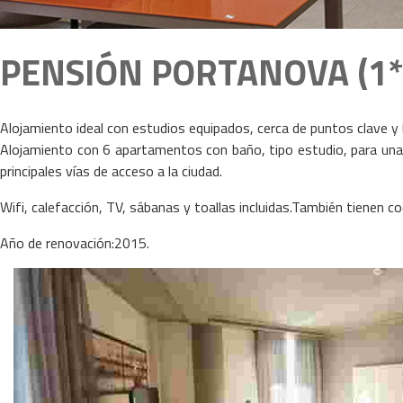
PENSIÓN PORTANOVA (1*
Alojamiento ideal con estudios equipados, cerca de puntos clave y 
Alojamiento con 6 apartamentos con baño, tipo estudio, para una 
principales vías de acceso a la ciudad.
Wifi, calefacción, TV, sábanas y toallas incluidas.También tienen 
Año de renovación:2015.