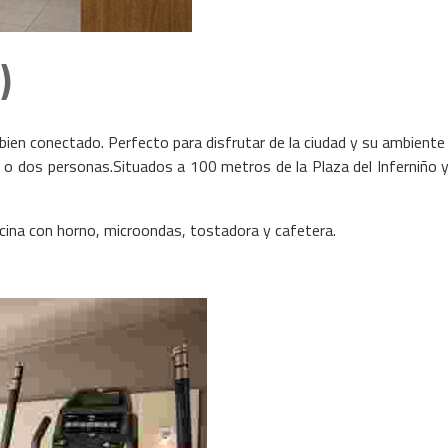
)
bien conectado. Perfecto para disfrutar de la ciudad y su ambiente 
o dos personas.Situados a 100 metros de la Plaza del Inferniño y
cocina con horno, microondas, tostadora y cafetera.