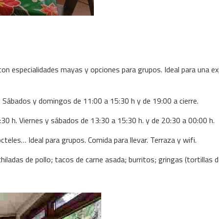
 especialidades mayas y opciones para grupos. Ideal para una exper
e. Sábados y domingos de 11:00 a 15:30 h y de 19:00 a cierre.
30 h. Viernes y sábados de 13:30 a 15:30 h. y de 20:30 a 00:00 h.
teles… Ideal para grupos. Comida para llevar. Terraza y wifi.
chiladas de pollo; tacos de carne asada; burritos; gringas (tortillas 