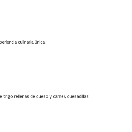
iencia culinaria única.
de trigo rellenas de queso y carne); quesadillas